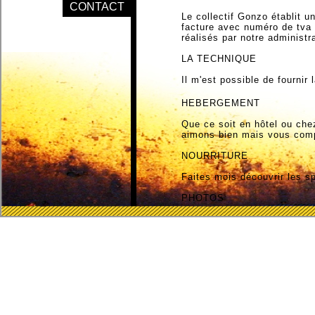
CONTACT
Le collectif Gonzo établit u
facture avec numéro de tva 
réalisés par notre administr
LA TECHNIQUE
Il m'est possible de fournir 
HEBERGEMENT
Que ce soit en hôtel ou ch
aimons bien mais vous comp
NOURRITURE
Faites mois découvrir les s
PHOTOS
Merci de ne pas prendre les
Retrouvez-nous sur les ré