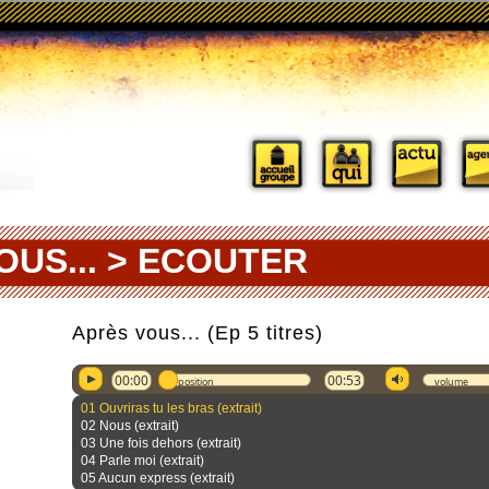
OUS... > ECOUTER
Après vous... (Ep 5 titres)
00:00
00:53
position
volume
01 Ouvriras tu les bras (extrait)
02 Nous (extrait)
03 Une fois dehors (extrait)
04 Parle moi (extrait)
05 Aucun express (extrait)