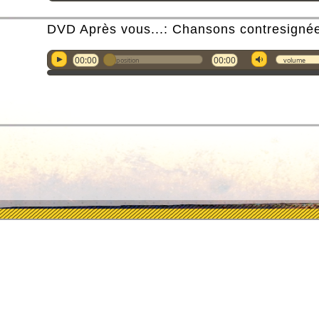
DVD Après vous...: Chansons contresigné
00:00
00:00
position
volume