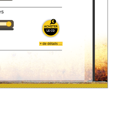
es
+ de détails …