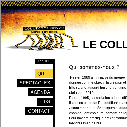
LE COL
ACCUEIL
Qui sommes-nous ?
QUI ...
Née en 1989 à l’initiative du groupe 
SPECTACLES
donnée comme objectif la création et l
Elle salarie aujourd’hui une trentain
AGENDA
plein pour 2019.
Depuis 1995, l’association crée et di
CDS
ils ont en commun l’inconditionnel at
Alliant répertoires éclectiques et aud
CONTACT
chamboulent chaleureusement les rapp
Leur matière artistique est constammen
folklores imaginaires …