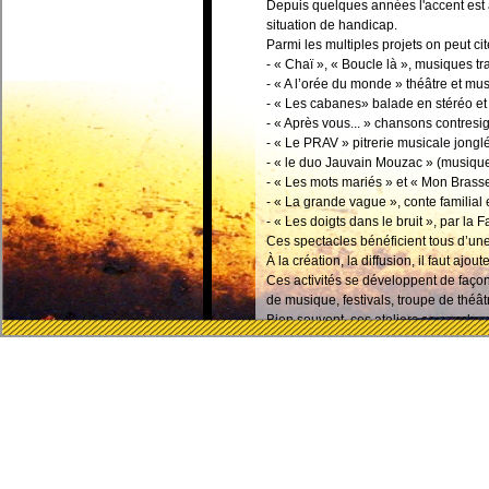
Depuis quelques années l'accent est 
situation de handicap.
Parmi les multiples projets on peut cit
- « Chaï », « Boucle là », musiques tr
- « A l’orée du monde » théâtre et mu
- « Les cabanes» balade en stéréo e
- « Après vous... » chansons contres
- « Le PRAV » pitrerie musicale jong
- « le duo Jauvain Mouzac » (musiqu
- « Les mots mariés » et « Mon Bras
- « La grande vague », conte familial
- « Les doigts dans le bruit », par la
Ces spectacles bénéficient tous d’une 
À la création, la diffusion, il faut aj
Ces activités se développent de façon
de musique, festivals, troupe de thé
Bien souvent, ces ateliers se conclu
Depuis 2019, avec l’arrêt de la Fanfar
- Aurélien Mouzac : chansons, théâtr
- Benoit Guerbigny : musiques et dans
- Eric Pelletier : musiques bricolées 
Le collectif est soutenu par la vill
Région et la Drac Poitou-Charentes, l