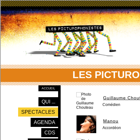
LES PICTURO
ACCUEIL
Guillaume Chou
QUI ...
Comédien
SPECTACLES
Manou
AGENDA
Accordéon
CDS