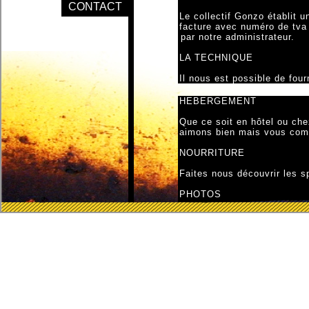
CONTACT
Le collectif Gonzo établit 
facture avec numéro de tva 
par notre administrateur.
LA TECHNIQUE
Il nous est possible de four
HEBERGEMENT
Que ce soit en hôtel ou ch
aimons bien mais vous comp
NOURRITURE
Faites nous découvrir les s
PHOTOS
Merci de ne pas prendre les