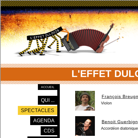
L'EFFET DUL
ACCUEIL
François Breug
QUI ...
Violon
SPECTACLES
AGENDA
Benoit Guerbig
Accordéon diatonique
CDS